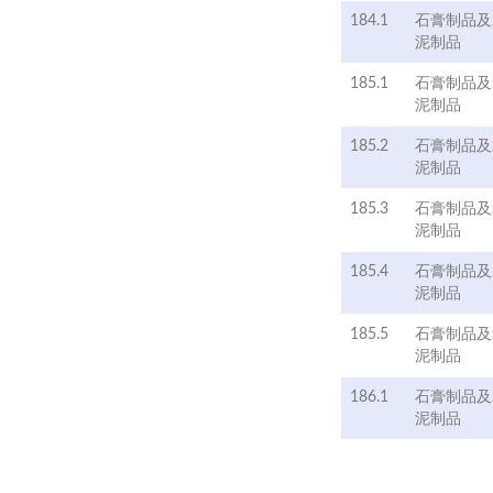
184.1
石膏制品及
泥制品
185.1
石膏制品及
泥制品
185.2
石膏制品及
泥制品
185.3
石膏制品及
泥制品
185.4
石膏制品及
泥制品
185.5
石膏制品及
泥制品
186.1
石膏制品及
泥制品