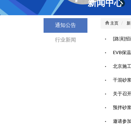
新闻中心
主页
新
通知公告
[路演]
行业新闻
EVB保
北京施
干混砂